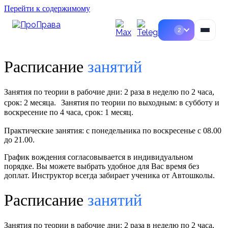
Перейти к содержимому
2
Расписание
занятий
Наши филиалы в Москве
СЗАО и САО · работаем очно и онлайн
Пн–Пт
11:00–20:30
Сб–Вс
11:00–18:00
Занятия по теории в рабочие дни: 2 раза в неделю по 2 часа,
срок: 2 месяца. Занятия по теории по выходным: в субботу и
воскресение по 4 часа, срок: 1 месяц.
Практические занятия: с понедельника по воскресенье с 08.00
до 21.00.
График вождения согласовывается в индивидуальном
порядке. Вы можете выбрать удобное для Вас время без
доплат. Инструктор всегда забирает ученика от Автошколы.
Расписание
занятий
Занятия по теории в рабочие дни: 2 раза в неделю по 2 часа,