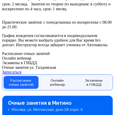
срок: 2 месяца. Занятия по теории по выходным: в субботу и
воскресение по 4 часа, срок: 1 месяц.
Записаться на обучение
Практические занятия: с понедельника по воскресенье с 08.00
до 21.00.
Доступно изучение теории очно и онлайн
График вождения согласовывается в индивидуальном
порядке. Вы можете выбрать удобное для Вас время без
доплат. Инструктор всегда забирает ученика от Автошколы.
Расписание очных занятий
Онлайн вебинар
Экзамены в ГИБДД
Очные занятия ул. Талдомская
Записаться
Расписание
Онлайн
Экзамены
очных занятий
вебинар
в ГИБДД
Очные занятия в Митино
г. Москва, ул. Митинская, дом 28 корп. 4