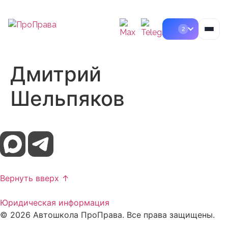
2
Наши филиалы в Москве
Дмитрий
СЗАО и САО · работаем очно и онлайн
Пн–Пт
11:00–20:30
Сб–Вс
11:00–18:00
Шельпяков
Вернуть вверх ↑
Юридическая информация
© 2026 Автошкола ПроПрава. Все права защищены.